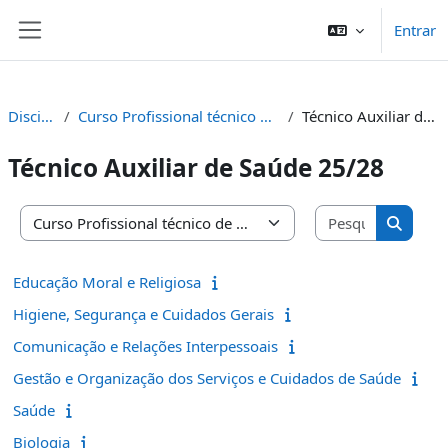
Ir para o conteúdo principal
Entrar
Painel lateral
Disciplinas
Curso Profissional técnico de Auxiliar de saúde
Técnico Auxiliar de Saúde 25/28
Técnico Auxiliar de Saúde 25/28
Pesquisar 
Categorias de disciplinas
Pesquis
Educação Moral e Religiosa
Higiene, Segurança e Cuidados Gerais
Comunicação e Relações Interpessoais
Gestão e Organização dos Serviços e Cuidados de Saúde
Saúde
Biologia