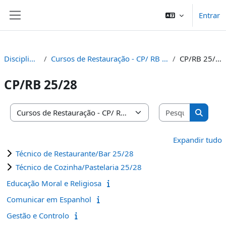
Ir para o conteúdo principal
Entrar
Painel lateral
Disciplinas
Cursos de Restauração - CP/ RB /PP
CP/RB 25/28
CP/RB 25/28
Pesquisar 
Categorias de disciplinas
Pesquis
Expandir tudo
Técnico de Restaurante/Bar 25/28
Técnico de Cozinha/Pastelaria 25/28
Educação Moral e Religiosa
Comunicar em Espanhol
Gestão e Controlo