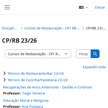
Ir para o conteúdo principal
Entrar
Painel lateral
Disciplinas
Cursos de Restauração - CP/ RB /PP
CP/RB 23/26
CP/RB 23/26
Pesquisar 
Categorias de disciplinas
Pesquis
Expandir tudo
Técnico de Restaurante/Bar 23/26
Técnico de Cozinha/Pastelaria 23/26
Recuperações de Anos Anteriores - Gestão e Controlo
Professor:
Tiago Teixeira
Educação Moral e Religiosa
Professor:
Ana Fonseca