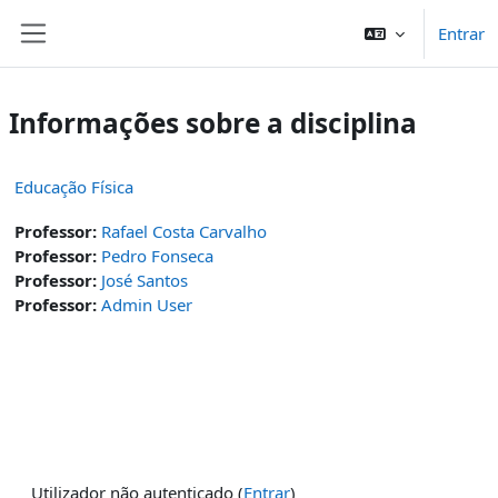
Ir para o conteúdo principal
Entrar
Painel lateral
Informações sobre a disciplina
Educação Física
Professor:
Rafael Costa Carvalho
Professor:
Pedro Fonseca
Professor:
José Santos
Professor:
Admin User
Utilizador não autenticado (
Entrar
)