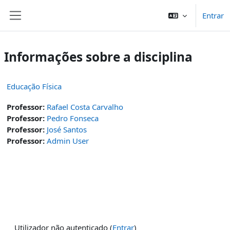
Ir para o conteúdo principal
Entrar
Painel lateral
Informações sobre a disciplina
Educação Física
Professor:
Rafael Costa Carvalho
Professor:
Pedro Fonseca
Professor:
José Santos
Professor:
Admin User
Utilizador não autenticado (
Entrar
)