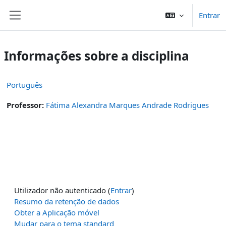
Ir para o conteúdo principal
Entrar
Painel lateral
Informações sobre a disciplina
Português
Professor:
Fátima Alexandra Marques Andrade Rodrigues
Utilizador não autenticado (
Entrar
)
Resumo da retenção de dados
Obter a Aplicação móvel
Mudar para o tema standard