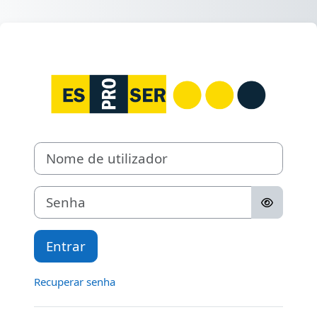
Ir para o conteúdo principal
Entrar em Moodl
Nome de utilizador
Senha
Entrar
Recuperar senha